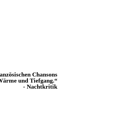
Das erste Studio-Al
ranzösischen Chansons
Zusammena
Wärme und Tiefgang.“
- Nachtkritik
Die Arrangements si
Streichern des
Percu
pertoire mehr als 100 Titel
sowie eigene Kompositionen.
Das Konzept-Album, das d
Aktuelle Programme:
ith Piaf);
Hymne à la môme