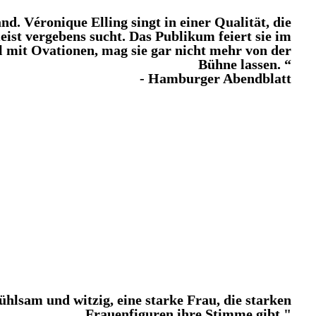
d. Véronique Elling singt in einer Qualität, die
eist vergebens sucht. Das Publikum feiert sie im
l mit Ovationen, mag sie gar nicht mehr von der
Bühne lassen. “
- Hamburger Abendblatt
onique Elling als Schauspielerin, Performerin und Regisseurin
tätig.
Hinterfragen und in der Neuinterpretation klassischer Stücke
und Mythen in Hinblick auf deren zeitgenössische Inhalte.
THEATER
Aktuelle Theater-Arbeiten:
Eingesperrt (Lorca/Bernarda Alba)
(Performance)
70% Wasser
(Schnitzler/Der Reigen)
Lust
fühlsam und witzig, eine starke Frau, die starken
Frauenfiguren ihre Stimme gibt."