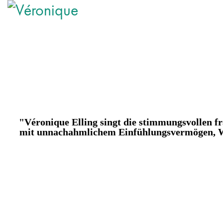
.site {
background
–
color
: #XXXXXX; }
"Véronique Elling singt die stimmungsvollen f
mit unnachahmlichem Einfühlungsvermögen, 
Seit 2012 Garant für Chanson auf höchstem Niveau. Im Re
von Piaf, Brel, Aznavour, Gréco, Barbara, Moustaki, u.a. 
;
Liberté
;
Chansons d’amour
(Barbara);
La dame en noir
(Éd