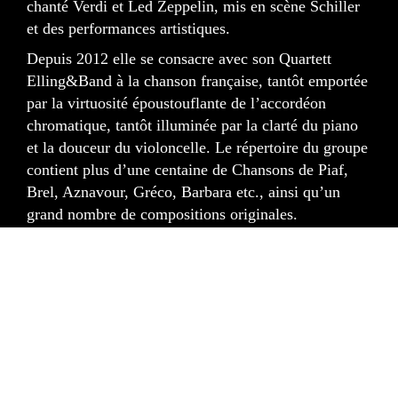
chanté Verdi et Led Zeppelin, mis en scène Schiller
et des performances artistiques.
Depuis 2012 elle se consacre avec son Quartett
Elling&Band à la chanson française, tantôt emportée
par la virtuosité époustouflante de l’accordéon
chromatique, tantôt illuminée par la clarté du piano
et la douceur du violoncelle. Le répertoire du groupe
contient plus d’une centaine de Chansons de Piaf,
Brel, Aznavour, Gréco, Barbara etc., ainsi qu’un
grand nombre de compositions originales.
En 2017 la chanteuse française installée en
Allemagne se positionne avec sa „Marseillaise de
l’espoir“ contre la montée du fachisme en Europe,
une démarche qui lui vaut la reconnaissance du
président français Emmanuel Macron et du
Chancelier allemand Olaf Scholz.
En 2020 elle sort son premier album concept