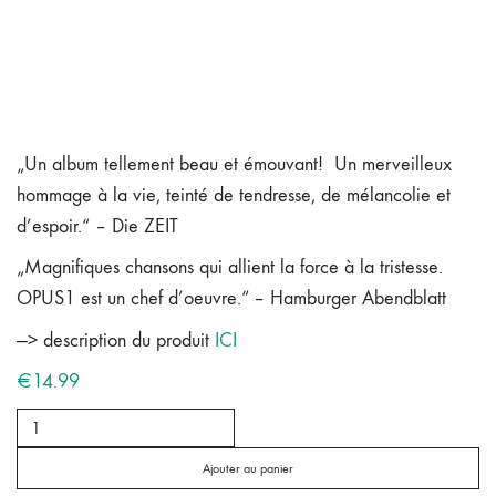
OPUS1 – Édition CD avec
paroles
„Un album tellement beau et émouvant!
Un merveilleux
hommage à la vie, teinté de tendresse, de mélancolie et
d’espoir.“
– Die ZEIT
„Magnifiques chansons qui allient la force à la tristesse.
OPUS1 est un chef d’oeuvre.“ – Hamburger Abendblatt
—> description du produit
ICI
€
14.99
quantité
de
OPUS1
Ajouter au panier
-
Édition